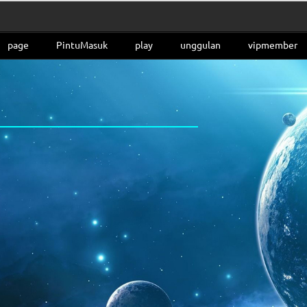
page
PintuMasuk
play
unggulan
vipmember