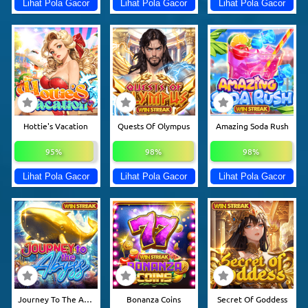
Lihat Pola Gacor
Lihat Pola Gacor
Lihat Pola Gacor
Hottie's Vacation
Quests Of Olympus
Amazing Soda Rush
95%
98%
98%
Lihat Pola Gacor
Lihat Pola Gacor
Lihat Pola Gacor
Journey To The Abyss
Bonanza Coins
Secret Of Goddess