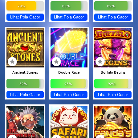
79%
83%
89%
Lihat Pola Gacor
Lihat Pola Gacor
Lihat Pola Gacor
Ancient Stones
Double Race
Buffalo Begins
89%
95%
92%
Lihat Pola Gacor
Lihat Pola Gacor
Lihat Pola Gacor