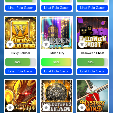
Lihat Pola Gacor
Lihat Pola Gacor
Lihat Pola Gacor
Lucky Goldbar
Hidden City
Halloween Ghost
80%
98%
88%
Lihat Pola Gacor
Lihat Pola Gacor
Lihat Pola Gacor