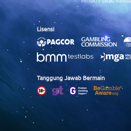
MITRA77
Selalu member
Lisensi
Tanggung Jawab Bermain