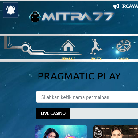
SLOT BANDAR ONLINE RESMI DAN TERPERCAYA DAN RTP AK
BERANDA
SPORTS
CASINO
PRAGMATIC PLAY
LIVE CASINO