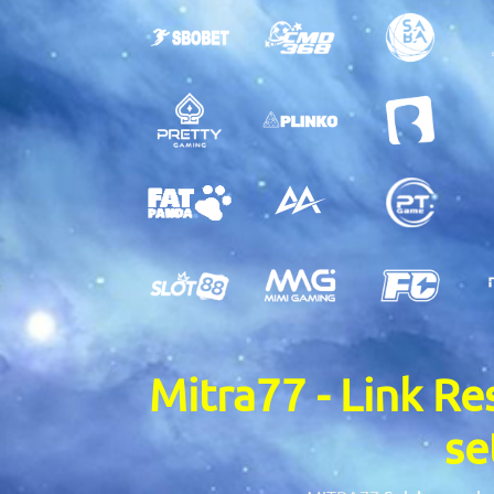
Mitra77 - Link R
se