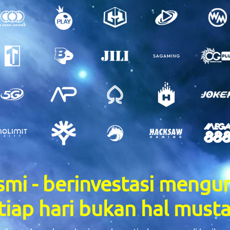
esmi - berinvestasi men
tiap hari bukan hal musta