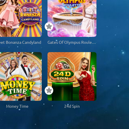
et Bonanza Candyland
Gates Of Olympus Roulette
Money Time
24d Spin