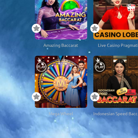
Amazing Baccarat
Live Casino Pragmat
Mega Wheel