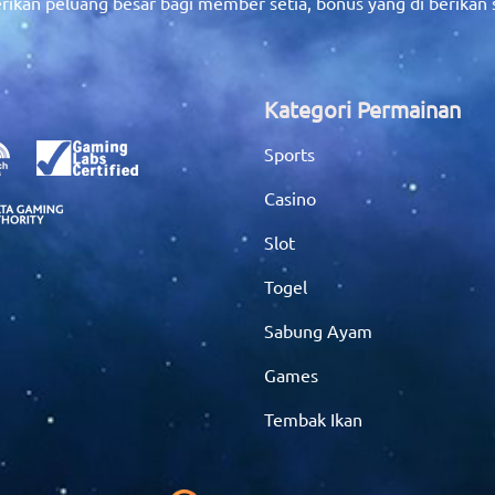
ikan peluang besar bagi member setia, bonus yang di berikan s
Kategori Permainan
Sports
Casino
Slot
Togel
Sabung Ayam
Games
Tembak Ikan