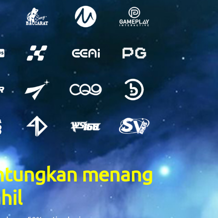
guntungkan menang
hil