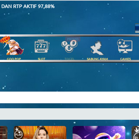
TIF 97,88%
PROMO
GOO POP
SLOT
TOGEL
SABUNG AYAM
GAMES