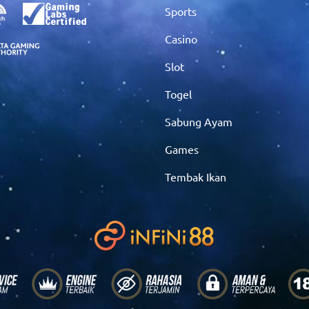
Sports
Casino
Slot
Togel
Sabung Ayam
Games
Tembak Ikan