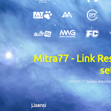
Mitra77 - Link R
se
MITRA77
Selalu member
Lisensi