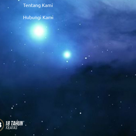
Tentang Kami
Hubungi Kami