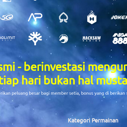
esmi - berinvestasi men
tiap hari bukan hal musta
ikan peluang besar bagi member setia, bonus yang di berikan s
Kategori Permainan