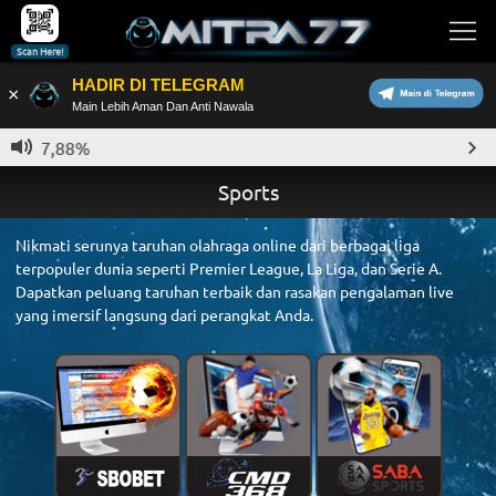
Scan Here!
HADIR DI TELEGRAM
×
Main Lebih Aman Dan Anti Nawala
F 97,88%
Sports
Nikmati serunya taruhan olahraga online dari berbagai liga
terpopuler dunia seperti Premier League, La Liga, dan Serie A.
Dapatkan peluang taruhan terbaik dan rasakan pengalaman live
yang imersif langsung dari perangkat Anda.