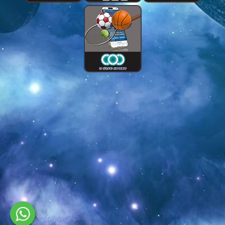
MITRA77 -
Livechat 24/7
Selamat Datang di
MITRA77, Kami
Selalu hadir dan siap
melayani Kakak
Semua
BERMAIN VIA
TELEGRAM
DOWNLOAD APK
MOBILE
WHATSAPP - ADMIN