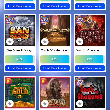
Lihat Pola Gacor
Lihat Pola Gacor
Lihat Pola Gacor
San Quentin Xways
Tomb Of Akhenaten
Warrior Graveyard Xnudge
94%
98%
95%
Lihat Pola Gacor
Lihat Pola Gacor
Lihat Pola Gacor