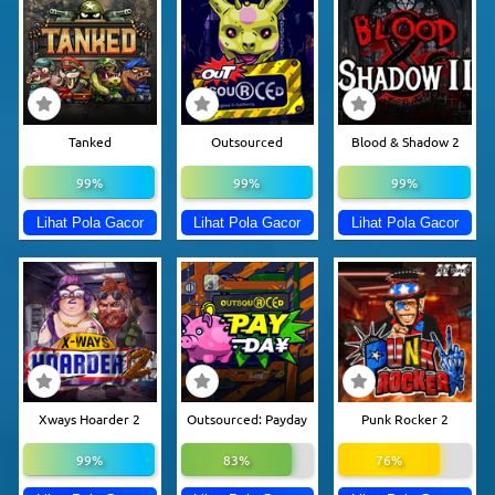
Tanked
Outsourced
Blood & Shadow 2
99%
99%
99%
Lihat Pola Gacor
Lihat Pola Gacor
Lihat Pola Gacor
Xways Hoarder 2
Outsourced: Payday
Punk Rocker 2
99%
83%
76%