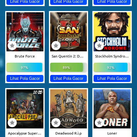
Lihat Pola Gacor
Lihat Pola Gacor
Lihat Pola Gacor
Brute Force
San Quentin 2: Death Row
Stockholm Syndrome
97%
89%
92%
Lihat Pola Gacor
Lihat Pola Gacor
Lihat Pola Gacor
Apocalypse Super X Nudge
Deadwood R.i.p
Loner