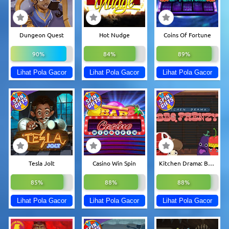
Dungeon Quest
Hot Nudge
Coins Of Fortune
90%
84%
89%
Lihat Pola Gacor
Lihat Pola Gacor
Lihat Pola Gacor
Tesla Jolt
Casino Win Spin
Kitchen Drama: Bbq Frenzy
85%
88%
88%
Lihat Pola Gacor
Lihat Pola Gacor
Lihat Pola Gacor