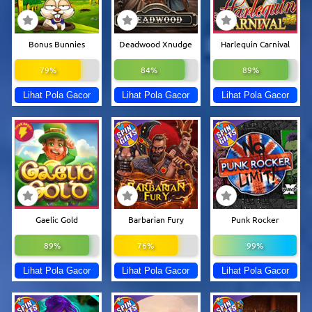
Bonus Bunnies
Deadwood Xnudge
Harlequin Carnival
79%
84%
89%
Lihat Pola Gacor
Lihat Pola Gacor
Lihat Pola Gacor
Gaelic Gold
Barbarian Fury
Punk Rocker
89%
76%
99%
Lihat Pola Gacor
Lihat Pola Gacor
Lihat Pola Gacor