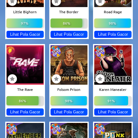
Little Bighorn
The Border
Road Rage
97%
86%
98%
Lihat Pola Gacor
Lihat Pola Gacor
Lihat Pola Gacor
The Rave
Folsom Prison
Karen Maneater
86%
98%
91%
Lihat Pola Gacor
Lihat Pola Gacor
Lihat Pola Gacor