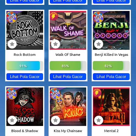
Lihat Pola Gacor
Lihat Pola Gacor
Lihat Pola Gacor
Rock Bottom
Walk Of Shame
Benji Killed In Vegas
91%
85%
82%
Lihat Pola Gacor
Lihat Pola Gacor
Lihat Pola Gacor
Blood & Shadow
Kiss My Chainsaw
Mental 2