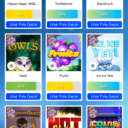
Mayan Magic Wildfire
Tombstone
Starstruck
75%
90%
98%
Lihat Pola Gacor
Lihat Pola Gacor
Lihat Pola Gacor
Owls
Fruits
Ice Ice Yeti
86%
75%
93%
Lihat Pola Gacor
Lihat Pola Gacor
Lihat Pola Gacor