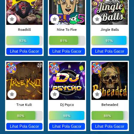
Roadkill
Nine To Five
Jingle Balls
92%
81%
97%
Lihat Pola Gacor
Lihat Pola Gacor
Lihat Pola Gacor
True Kult
Dj Psyco
Beheaded
80%
98%
88%
Lihat Pola Gacor
Lihat Pola Gacor
Lihat Pola Gacor